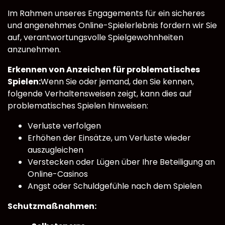
Im Rahmen unseres Engagements für ein sicheres
und angenehmes Online-Spielerlebnis fordern wir Sie
auf, verantwortungsvolle Spielgewohnheiten
anzunehmen.
Erkennen von Anzeichen für problematisches
Spielen:
Wenn Sie oder jemand, den Sie kennen,
folgende Verhaltensweisen zeigt, kann dies auf
problematisches Spielen hinweisen:
Verluste verfolgen
Erhöhen der Einsätze, um Verluste wieder
auszugleichen
Verstecken oder Lügen über Ihre Beteiligung an
Online-Casinos
Angst oder Schuldgefühle nach dem Spielen
Schutzmaßnahmen: