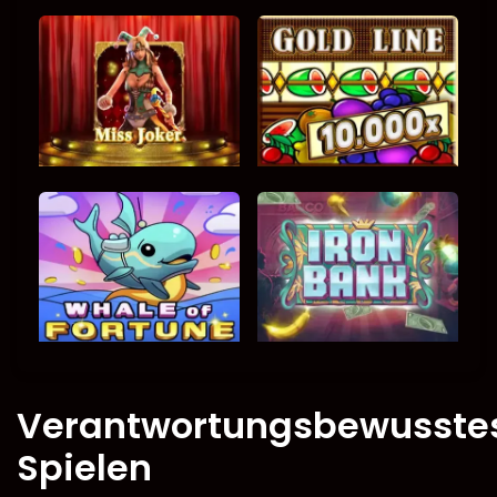
Verantwortungsbewusste
Spielen