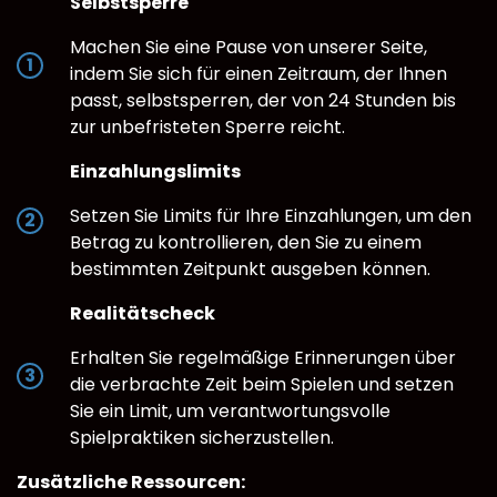
Selbstsperre
Machen Sie eine Pause von unserer Seite,
indem Sie sich für einen Zeitraum, der Ihnen
passt, selbstsperren, der von 24 Stunden bis
zur unbefristeten Sperre reicht.
Einzahlungslimits
Setzen Sie Limits für Ihre Einzahlungen, um den
Betrag zu kontrollieren, den Sie zu einem
bestimmten Zeitpunkt ausgeben können.
Realitätscheck
Erhalten Sie regelmäßige Erinnerungen über
die verbrachte Zeit beim Spielen und setzen
Sie ein Limit, um verantwortungsvolle
Spielpraktiken sicherzustellen.
Zusätzliche Ressourcen: