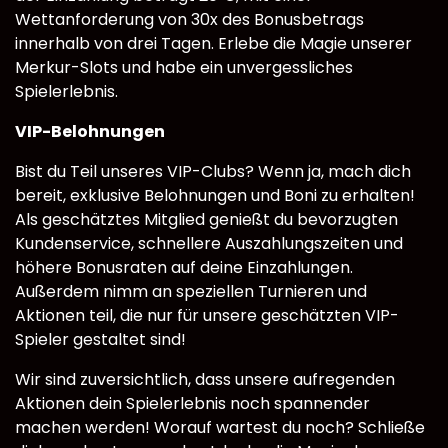
Wettanforderung von 30x des Bonusbetrags
innerhalb von drei Tagen. Erlebe die Magie unserer
Merkur-Slots und habe ein unvergessliches
Spielerlebnis.
VIP-Belohnungen
Bist du Teil unseres VIP-Clubs? Wenn ja, mach dich
bereit, exklusive Belohnungen und Boni zu erhalten!
Als geschätztes Mitglied genießt du bevorzugten
Kundenservice, schnellere Auszahlungszeiten und
höhere Bonusraten auf deine Einzahlungen.
Außerdem nimm an speziellen Turnieren und
Aktionen teil, die nur für unsere geschätzten VIP-
Spieler gestaltet sind!
Wir sind zuversichtlich, dass unsere aufregenden
Aktionen dein Spielerlebnis noch spannender
machen werden! Worauf wartest du noch? Schließe