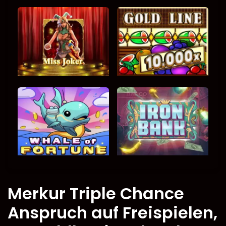
Merkur Triple Chance
Anspruch auf Freispielen,