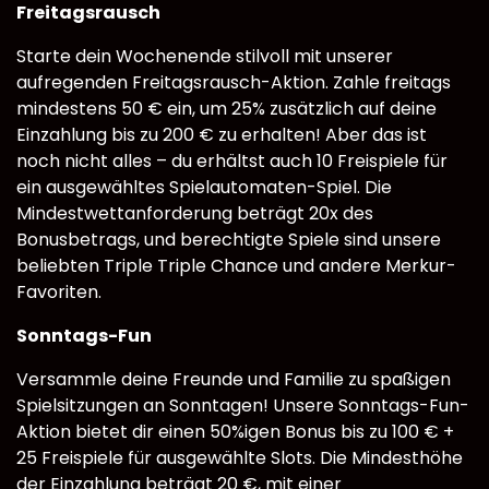
Freitagsrausch
Starte dein Wochenende stilvoll mit unserer
aufregenden Freitagsrausch-Aktion. Zahle freitags
mindestens 50 € ein, um 25% zusätzlich auf deine
Einzahlung bis zu 200 € zu erhalten! Aber das ist
noch nicht alles – du erhältst auch 10 Freispiele für
ein ausgewähltes Spielautomaten-Spiel. Die
Mindestwettanforderung beträgt 20x des
Bonusbetrags, und berechtigte Spiele sind unsere
beliebten Triple Triple Chance und andere Merkur-
Favoriten.
Sonntags-Fun
Versammle deine Freunde und Familie zu spaßigen
Spielsitzungen an Sonntagen! Unsere Sonntags-Fun-
Aktion bietet dir einen 50%igen Bonus bis zu 100 € +
25 Freispiele für ausgewählte Slots. Die Mindesthöhe
der Einzahlung beträgt 20 €, mit einer