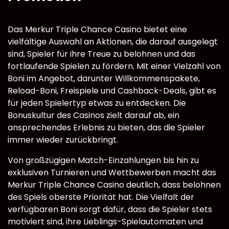
Das Merkur Triple Chance Casino bietet eine
vielfältige Auswahl an Aktionen, die darauf ausgelegt
sind, Spieler für ihre Treue zu belohnen und das
fortlaufende Spielen zu fördern. Mit einer Vielzahl von
Boni im Angebot, darunter Willkommenspakete,
Reload-Boni, Freispiele und Cashback-Deals, gibt es
für jeden Spielertyp etwas zu entdecken. Die
Bonuskultur des Casinos zielt darauf ab, ein
ansprechendes Erlebnis zu bieten, das die Spieler
immer wieder zurückbringt.
Von großzügigen Match-Einzahlungen bis hin zu
exklusiven Turnieren und Wettbewerben macht das
Merkur Triple Chance Casino deutlich, dass belohnen
des Spiels oberste Priorität hat. Die Vielfalt der
verfügbaren Boni sorgt dafür, dass die Spieler stets
motiviert sind, ihre Lieblings-Spielautomaten und