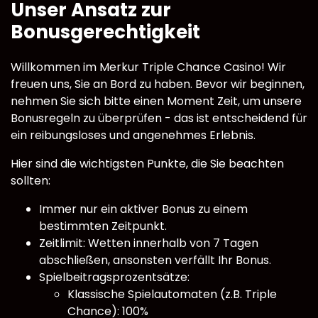
Unser Ansatz zur
Bonusgerechtigkeit
Willkommen im Merkur Triple Chance Casino! Wir
freuen uns, Sie an Bord zu haben. Bevor wir beginnen,
nehmen Sie sich bitte einen Moment Zeit, um unsere
Bonusregeln zu überprüfen - das ist entscheidend für
ein reibungsloses und angenehmes Erlebnis.
Hier sind die wichtigsten Punkte, die Sie beachten
sollten:
Immer nur ein aktiver Bonus zu einem
bestimmten Zeitpunkt.
Zeitlimit: Wetten innerhalb von 7 Tagen
abschließen, ansonsten verfällt Ihr Bonus.
Spielbeitragsprozentsätze:
Klassische Spielautomaten (z.B. Triple
Chance): 100%