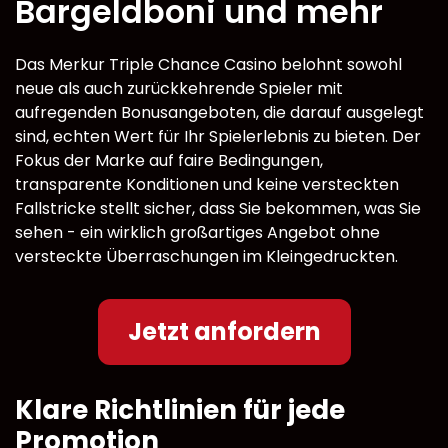
Bargeldboni und mehr
Das Merkur Triple Chance Casino belohnt sowohl
neue als auch zurückkehrende Spieler mit
aufregenden Bonusangeboten, die darauf ausgelegt
sind, echten Wert für Ihr Spielerlebnis zu bieten. Der
Fokus der Marke auf faire Bedingungen,
transparente Konditionen und keine versteckten
Fallstricke stellt sicher, dass Sie bekommen, was Sie
sehen - ein wirklich großartiges Angebot ohne
versteckte Überraschungen im Kleingedruckten.
Jetzt anfordern
Klare Richtlinien für jede
Promotion