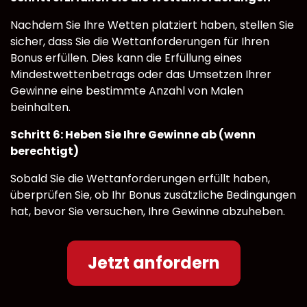
Nachdem Sie Ihre Wetten platziert haben, stellen Sie
sicher, dass Sie die Wettanforderungen für Ihren
Bonus erfüllen. Dies kann die Erfüllung eines
Mindestwettenbetrags oder das Umsetzen Ihrer
Gewinne eine bestimmte Anzahl von Malen
beinhalten.
Schritt 6: Heben Sie Ihre Gewinne ab (wenn
berechtigt)
Sobald Sie die Wettanforderungen erfüllt haben,
überprüfen Sie, ob Ihr Bonus zusätzliche Bedingungen
hat, bevor Sie versuchen, Ihre Gewinne abzuheben.
Jetzt anfordern