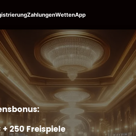
istrierung
Zahlungen
Wetten
App
nsbonus:
 + 250 Freispiele